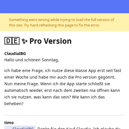
Skip to content
Something went wrong while trying to load the full version of
this site. Try hard-refreshing this page to fix the error.
🇩🇪 ✨ Pro Version
ClaudiaIBG
Hallo und schönen Sonntag,
ich habe eine Frage, ich nutze diese klasse App erst seit fast
einer Woche und habe mir auch die Pro version gegönnt.
Nun meine Frage. Wenn ich die App starte schließt sie
automatisch wieder, erst nach dem zweiten ma öffnen kann
ich sie nutzen. was kann das sein? Wie kann ich das
beheben?
timo
ClaudiaIBG
Danke für den Kauf Claudia. Ich glaube du