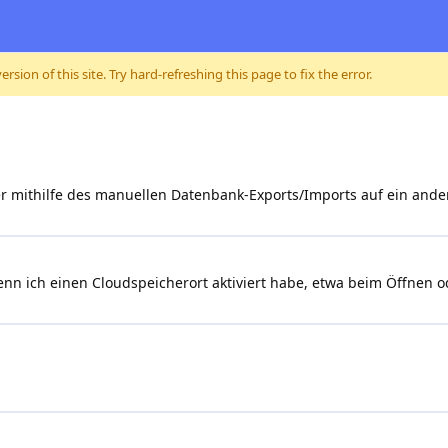
sion of this site. Try hard-refreshing this page to fix the error.
er mithilfe des manuellen Datenbank-Exports/Imports auf ein an
enn ich einen Cloudspeicherort aktiviert habe, etwa beim Öffnen