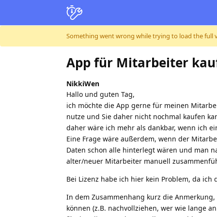
Skip to content
Something went wrong while trying to load the full ver
App für Mitarbeiter kau
NikkiWen
Hallo und guten Tag,
ich möchte die App gerne für meinen Mitarbeit
nutze und Sie daher nicht nochmal kaufen kan
daher wäre ich mehr als dankbar, wenn ich ei
Eine Frage wäre außerdem, wenn der Mitarbeit
Daten schon alle hinterlegt wären und man na
alter/neuer Mitarbeiter manuell zusammenfü
Bei Lizenz habe ich hier kein Problem, da ich
In dem Zusammenhang kurz die Anmerkung, da
können (z.B. nachvollziehen, wer wie lange an