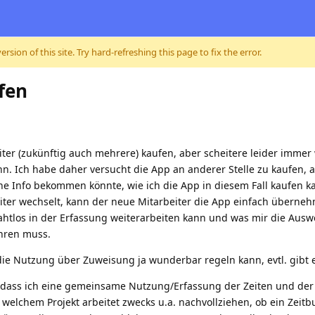
sion of this site. Try hard-refreshing this page to fix the error.
fen
er (zukünftig auch mehrere) kaufen, aber scheitere leider immer w
n. Ich habe daher versucht die App an anderer Stelle zu kaufen, 
ne Info bekommen könnte, wie ich die App in diesem Fall kaufen k
er wechselt, kann der neue Mitarbeiter die App einfach übernehm
htlos in der Erfassung weiterarbeiten kann und was mir die Auswe
hren muss.
 die Nutzung über Zuweisung ja wunderbar regeln kann, evtl. gibt 
ss ich eine gemeinsame Nutzung/Erfassung der Zeiten und der Mö
 welchem Projekt arbeitet zwecks u.a. nachvollziehen, ob ein Zeit