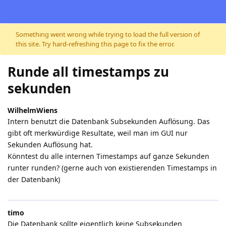
Skip to content
Something went wrong while trying to load the full version of
this site. Try hard-refreshing this page to fix the error.
Runde all timestamps zu
sekunden
WilhelmWiens
Intern benutzt die Datenbank Subsekunden Auflösung. Das
gibt oft merkwürdige Resultate, weil man im GUI nur
Sekunden Auflösung hat.
Könntest du alle internen Timestamps auf ganze Sekunden
runter runden? (gerne auch von existierenden Timestamps in
der Datenbank)
timo
Die Datenbank sollte eigentlich keine Subsekunden