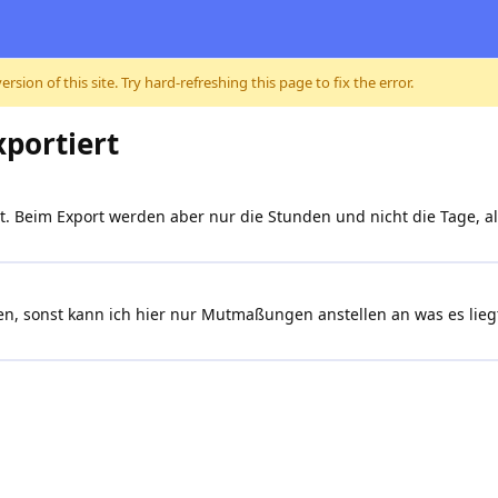
sion of this site. Try hard-refreshing this page to fix the error.
portiert
t. Beim Export werden aber nur die Stunden und nicht die Tage, a
gen, sonst kann ich hier nur Mutmaßungen anstellen an was es lieg