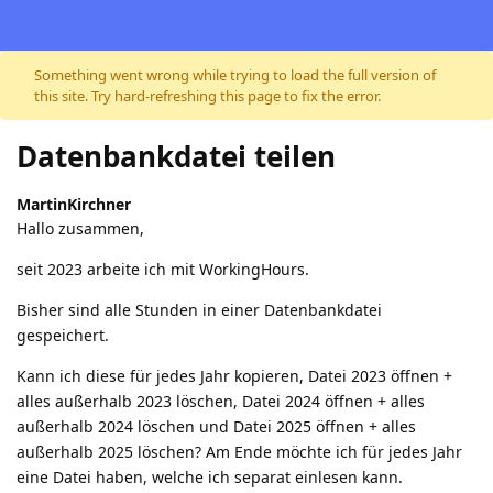
Skip to content
Something went wrong while trying to load the full version of
this site. Try hard-refreshing this page to fix the error.
Datenbankdatei teilen
MartinKirchner
Hallo zusammen,
seit 2023 arbeite ich mit WorkingHours.
Bisher sind alle Stunden in einer Datenbankdatei
gespeichert.
Kann ich diese für jedes Jahr kopieren, Datei 2023 öffnen +
alles außerhalb 2023 löschen, Datei 2024 öffnen + alles
außerhalb 2024 löschen und Datei 2025 öffnen + alles
außerhalb 2025 löschen? Am Ende möchte ich für jedes Jahr
eine Datei haben, welche ich separat einlesen kann.